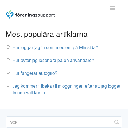
Toggle
Navigatio
Användarguider (v2.0)
Mest populära artiklarna
Frågor & svar
Hur loggar jag in som medlem på Min sida?
Kom igång
Hur byter jag lösenord på en användare?
Hur fungerar autogiro?
Medlemsregister (v1.0)
Jag kommer tillbaka till inloggningen efter att jag loggat
Fakturering (v1.0)
in och valt konto
Bokföring