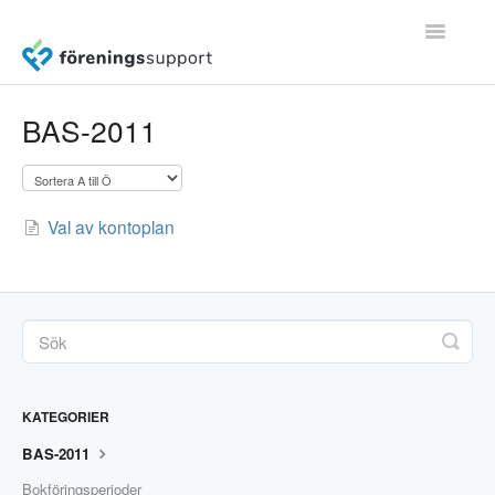
Toggle
Navigatio
Användarguider (v2.0)
BAS-2011
Frågor & svar
Val av kontoplan
Kom igång
Medlemsregister (v1.0)
Fakturering (v1.0)
Bokföring
KATEGORIER
BAS-2011
Bokföringsperioder