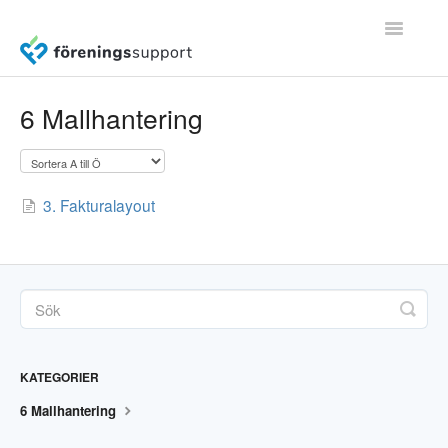
Toggle
Navigatio
Användarguider (v2.0)
6 Mallhantering
Frågor & svar
3. Fakturalayout
Kom igång
Medlemsregister (v1.0)
Fakturering (v1.0)
Bokföring
KATEGORIER
6 Mallhantering